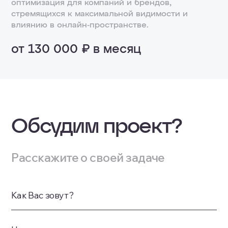
оптимизация для компаний и брендов,
Развивающиеся бизнесы
стремящихся к максимальной видимости и
Мониторинг позиций
Поставщики услуг
влиянию в онлайн-пространстве.
Отслеживание заявок
Производители
от 130 000 ₽ в месяц
Ссылочное продвижение
Ежемесячная отчетность
Что входит:
Для кого подходит:
Стратегия продвижения
Федеральные компании
Обсудим проект?
Персональный менеджер
FMCG-бренды
от 80 000 ₽ в месяц
Мониторинг позиций
Расскажите о своей задаче
Интернет-магазины
Отслеживание заявок
Онлайн-сервисы
ЗАКАЗАТЬ УСЛУГУ
Ссылочное продвижение
Как Вас зовут?
Еженедельная отчетность
Что входит: