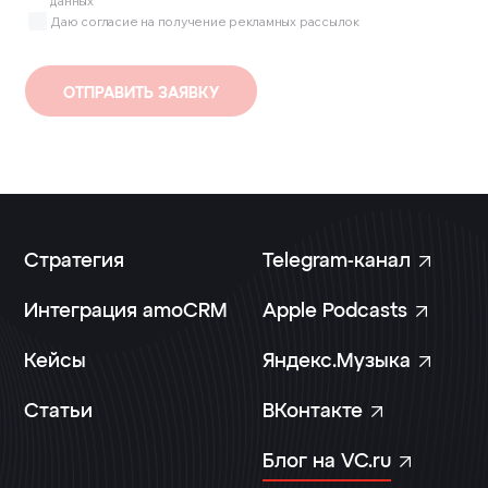
данных
Даю согласие на получение рекламных рассылок
ЗАКАЗАТЬ УСЛУГУ
ОТПРАВИТЬ ЗАЯВКУ
Стратегия
T
e
l
e
g
r
a
m
-
к
а
н
а
л
Интеграция amoCRM
A
p
p
l
e
P
o
d
c
a
s
t
s
Кейсы
Я
н
д
е
к
с
.
М
у
з
ы
к
а
Статьи
В
К
о
н
т
а
к
т
е
Б
л
о
г
н
а
V
C
.
r
u