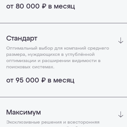
от 80 000 ₽ в месяц
Для кого подходит:
Стандарт
Для новых сайтов
Оптимальный выбор для компаний среднего
размера, нуждающихся в углублённой
Для лендингов и одностраничных сайтов
оптимизации и расширении видимости в
Для малого бизнеса
поисковых системах.
Для стартапов
от 95 000 ₽ в месяц
Что входит:
Для кого подходит:
Максимум
Стратегия продвижения
Средние компании
Эксклюзивные решения и всесторонняя
Персональный менеджер