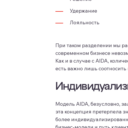
Удержание
Лояльность
При таком разделении мы рас
современном бизнесе невозм
Как и в случае с AIDA, колич
есть важно лишь соотносить 
Индивидуализ
Модель AIDA, безусловно, з
эта концепция претерпела з
более индивидуализированны
бизнес-модели и путь клиента