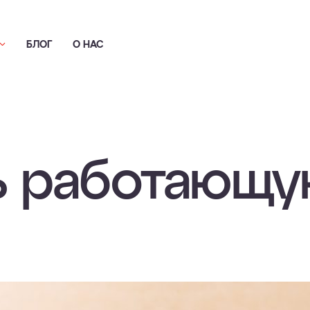
БЛОГ
О НАС
ь работающу