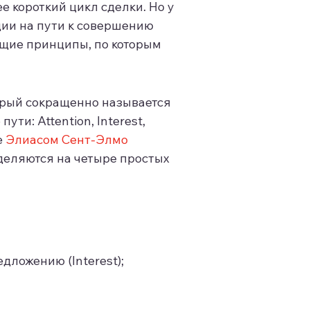
е короткий цикл сделки. Но у
дии на пути к совершению
общие принципы, по которым
орый сокращенно называется
ти: Attention, Interest,
е
Элиасом Сент-Элмо
деляются на четыре простых
ложению (Interest);