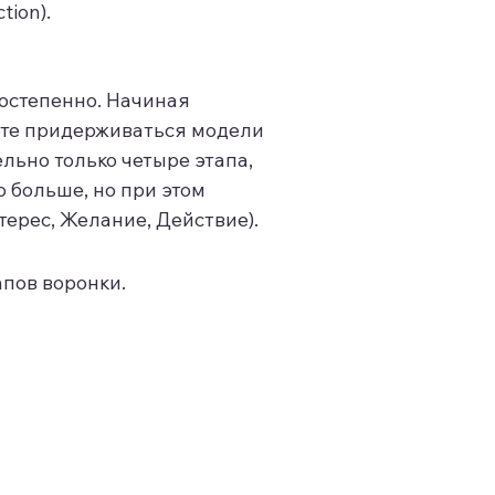
tion).
постепенно. Начиная
арте придерживаться модели
ельно только четыре этапа,
о больше, но при этом
терес, Желание, Действие).
пов воронки.