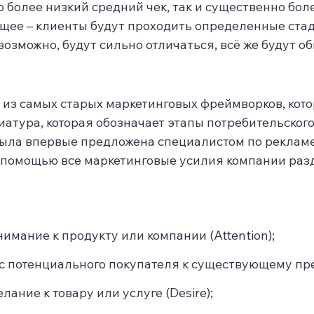
 более низкий средний чек, так и существенно боле
общее – клиенты будут проходить определенные ста
 возможно, будут сильно отличаться, всё же будут 
н из самых старых маркетинговых фреймворков, кот
атура, которая обозначает этапы потребительского пу
A была впервые предложена специалистом по реклам
её помощью все маркетинговые усилия компании раз
имание к продукту или компании (Attention);
 потенциального покупателя к существующему пред
лание к товару или услуге (Desire);