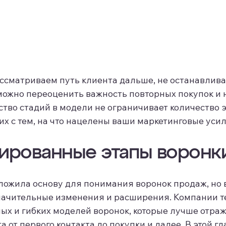
сматриваем путь клиента дальше, не останавливая
ожно переоценить важность повторных покупок и 
ество стадий в модели не ограничивает количество 
их с тем, на что нацелены ваши маркетинговые усил
ированные этапы воронк
аложила основу для понимания воронок продаж, но
начительные изменения и расширения. Компании т
х и гибких моделей воронок, которые лучше отра
 от первого контакта до покупки и далее. В этой г