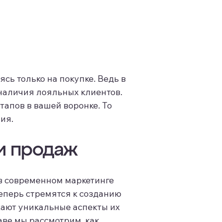
сь только на покупке. Ведь в
наличия лояльных клиентов.
этапов в вашей воронке. То
ия.
и продаж
 в современном маркетинге
еперь стремятся к созданию
жают уникальные аспекты их
лаве мы рассмотрим, как