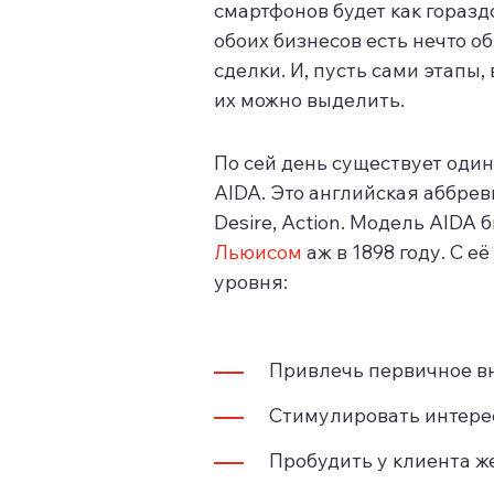
смартфонов будет как гораздо
обоих бизнесов есть нечто 
сделки. И, пусть сами этапы,
их можно выделить.
По сей день существует оди
AIDA. Это английская аббреви
Desire, Action. Модель AID
Льюисом
аж в 1898 году. С 
уровня:
Привлечь первичное вн
Стимулировать интерес
Пробудить у клиента же