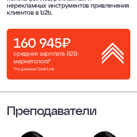
нерекламных инструментов привлечения
клиентов в b2b.
160 945₽
средняя зарплата B2B-
маркетолога*
*по данным GeekLink
Преподаватели