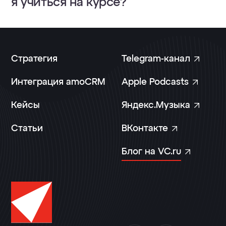
я учиться на курсе?
Стратегия
T
e
l
e
g
r
a
m
-
к
а
н
а
л
Интеграция amoCRM
A
p
p
l
e
P
o
d
c
a
s
t
s
Кейсы
Я
н
д
е
к
с
.
М
у
з
ы
к
а
Статьи
В
К
о
н
т
а
к
т
е
Б
л
о
г
н
а
V
C
.
r
u